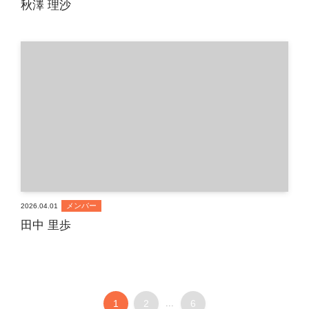
秋澤 理沙
メンバー
2026.04.01
田中 里歩
1
2
...
6