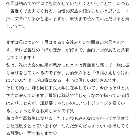
今回は初めてのブログを書かせていただくということで、いつも
一番近くで支えてくれる、自慢の家族を紹介したいと思います！
拙い文章になるかと思いますが、最後まで読んでいただけると嬉
しいです。
まずは母について！母はまるで友達みたいで面白いお母さんで
す。テレビ番組の「ぽかぽか」が好きで、面白い回があると共有
してくれます！
父は、私の大会の結果が悪かったときは真面目な感じで一緒に振
り返りをしてくれるのですが、お酒が入ると「怪我さえしなけれ
ばいいんだよ」が口癖になる、本当に優しいお父さんです。
そして実は、姉も同じ中央大学に在学していて、今ひっそりと大
学内に潜んでいます。最近は就活で忙しそうなので構っている暇
はありませんが、運動部じゃないのにいつもジャージを着てい
る、ちょっと変なお姉ちゃんです笑
弟は今年高校生になりました！いつもみんなに向かってオラオラ
した態度をとっていますが、なんだかんだちょっかいを出してく
る可愛い一面もあります♡