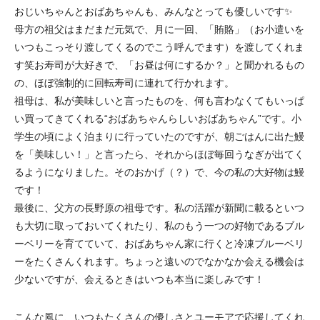
おじいちゃんとおばあちゃんも、みんなとっても優しいです✨
母方の祖父はまだまだ元気で、月に一回、「賄賂」（お小遣いを
いつもこっそり渡してくるのでこう呼んでます）を渡してくれま
す笑お寿司が大好きで、「お昼は何にするか？」と聞かれるもの
の、ほぼ強制的に回転寿司に連れて行かれます。
祖母は、私が美味しいと言ったものを、何も言わなくてもいっぱ
い買ってきてくれる“おばあちゃんらしいおばあちゃん”です。小
学生の頃によく泊まりに行っていたのですが、朝ごはんに出た鰻
を「美味しい！」と言ったら、それからほぼ毎回うなぎが出てく
るようになりました。そのおかげ（？）で、今の私の大好物は鰻
です！
最後に、父方の長野原の祖母です。私の活躍が新聞に載るといつ
も大切に取っておいてくれたり、私のもう一つの好物であるブル
ーベリーを育てていて、おばあちゃん家に行くと冷凍ブルーベリ
ーをたくさんくれます。ちょっと遠いのでなかなか会える機会は
少ないですが、会えるときはいつも本当に楽しみです！
こんな風に、いつもたくさんの優しさとユーモアで応援してくれ