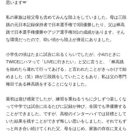
思います🪽
私の家族は祖父母も含めてみんな陸上をしていました。母は三段
跳の元日本記録保持者で日本選手権で3回優勝したり、父は棒高
跳で日本選手権優勝やアジア選手権3位の成績があります。そん
な環境だったので、幼い頃から陸上が身近にありました。
小学生の頃はたまに試合に出るくらいでしたが、小4のときに
TWICEにハマって「LIVEに行きたい」と父に言うと、「棒高跳
を始めたら連れて行ってあげる」と言われたことがきっかけで始
めました（笑）姉が三段跳をしていたこともあり、私は父の専門
種目である棒高跳をすることになりました。
最初は遊び感覚でしたが、練習を重ねるうちに少しずつ楽しくな
って中学では試合に出るたびに記録が伸び、全国でも準優勝する
ことができました。ですが、高校のインターハイでは目標として
いた結果を残すことができず悔しい思いをしました。それでもず
っと向き合い続けてくれた父、母をはじめ、家族の存在に支えら