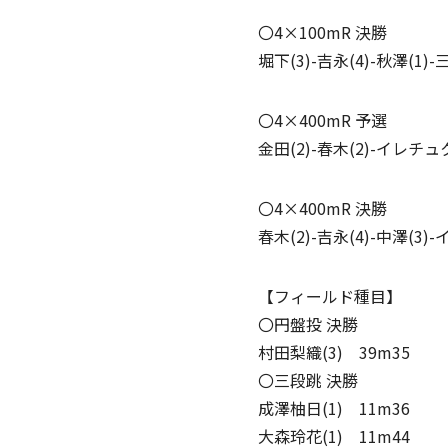
〇4×100mR 決勝
堀下(3)-吉永(4)-秋澤(1)
〇4×400mR 予選
金田(2)-春木(2)-イレチュク
〇4×400mR 決勝
春木(2)-吉永(4)-中澤(3)
【フィールド種目】
〇円盤投 決勝
村田梨織(3) 39m35
〇三段跳 決勝
成澤柚日(1) 11m36
大森玲花(1) 11m44