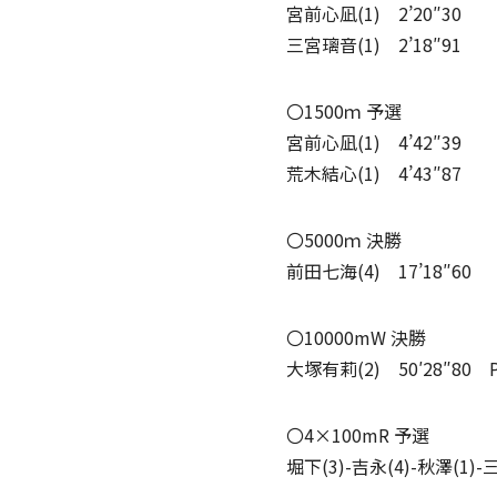
宮前心凪(1) 2’20″30
三宮璃音(1) 2’18″91
〇1500ｍ 予選
宮前心凪(1) 4’42″39
荒木結心(1) 4’43″87
〇5000ｍ 決勝
前田七海(4) 17’18″60
〇10000mW 決勝
大塚有莉(2) 50′28″8
〇4×100mR 予選
堀下(3)-吉永(4)-秋澤(1)