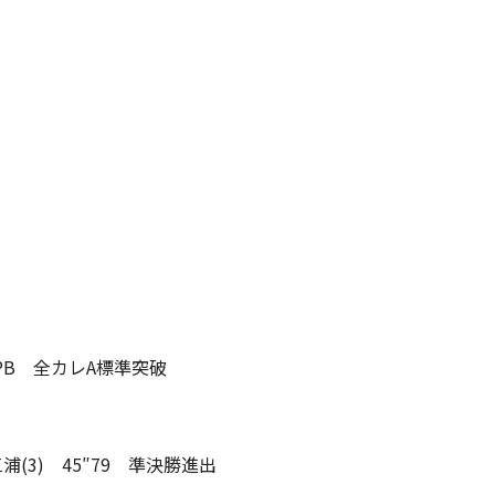
0 PB 全カレA標準突破
-三浦(3) 45″79 準決勝進出