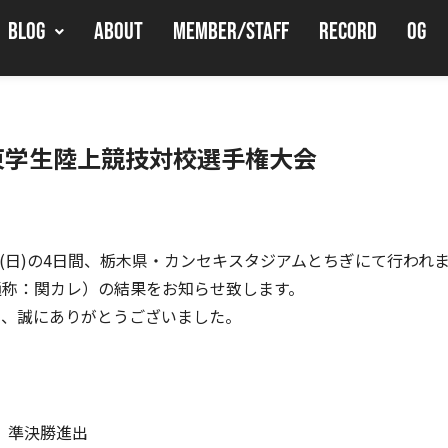
BLOG
ABOUT
MEMBER/STAFF
RECORD
OG
関東学生陸上競技対校選手権大会
～24日(日)の4日間、栃木県・カンセキスタジアムとちぎにて行われ
通称：関カレ）の結果をお知らせ致します。
て、誠にありがとうございました。
B 準決勝進出