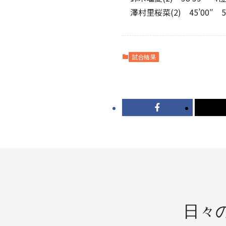
澤村里桜菜(2) 45’00″ 
試合結果
日々