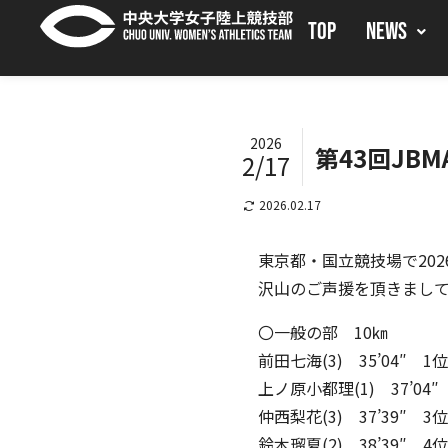
TOP
NEWS
2026
第43回JB
2/17
2026.02.17
東京都・国立競技場で202
沢山のご声援を頂きまし
〇一般の部 10㎞
前田七海(3) 35’04″ 1位
上ノ原小都理(1) 37’04″
仲西梨花(3) 37’39″ 3位
鈴木瑠夏(2) 38’39″ 4位