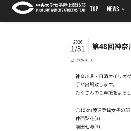
TOP
NEWS
2026
第48回神
1/31
2026.01.31
神奈川県・日清オイリオグ
手が出場致します。
たくさんのご声援をよろ
○10km陸連登録女子の部
仲西梨花(3)
前田七海(3)