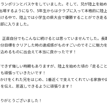
トランポリンとバスケをしていました。そして、兄が陸上を始
出場するようになり、5年生からはクラブに入って本格的に陸
続ける中で、陸上では小学生の県大会で優勝することができ走
上部に入りました。
、正直自分でもこんなに続けるとは思っていませんでした。長
の分目標をクリアした時の達成感がものすごいのでそこに魅力を
ち込めるものに出会えて本当に良かったです！
ができず悔しい時期もありますが、陸上を始めた頃の「走るこ
らも頑張っていきたいです！
かけをくれた兄をはじめ、1番近くで支えてくれている家族や
ちを伝え、恩返しできるように頑張ります！
ありがとうございました！