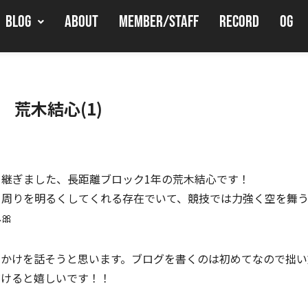
BLOG
ABOUT
MEMBER/STAFF
RECORD
OG
05 荒木結心(1)
継ぎました、長距離ブロック1年の荒木結心です！
く周りを明るくしてくれる存在でいて、競技では力強く空を舞
🎀
っかけを話そうと思います。ブログを書くのは初めてなので拙い
だけると嬉しいです！！