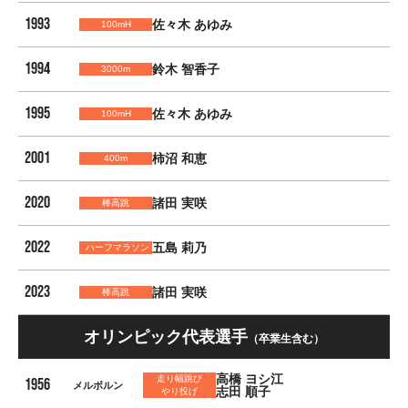
1993
佐々木 あゆみ
100mH
1994
鈴木 智香子
3000m
1995
佐々木 あゆみ
100mH
2001
柿沼 和恵
400m
2020
諸田 実咲
棒高跳
2022
五島 莉乃
ハーフマラソン
2023
諸田 実咲
棒高跳
オリンピック代表選手
（卒業生含む）
高橋 ヨシ江
走り幅跳び
1956
メルボルン
志田 順子
やり投げ