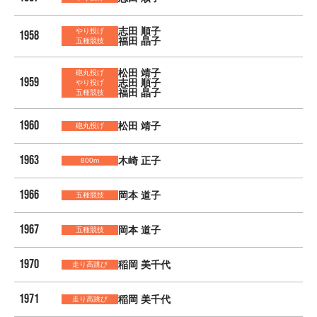
志田 順子
やり投げ
1958
福田 晶子
五種競技
松田 靖子
砲丸投げ
1959
志田 順子
やり投げ
福田 晶子
五種競技
1960
松田 靖子
砲丸投げ
1963
木崎 正子
800m
1966
岡本 道子
五種競技
1967
岡本 道子
五種競技
1970
稲岡 美千代
走り高跳び
1971
稲岡 美千代
走り高跳び