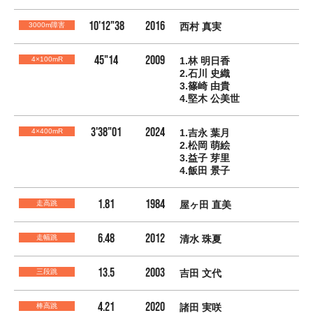
10'12"38
2016
3000m障害
西村 真実
45"14
2009
4×100mR
1.林 明日香
2.石川 史織
3.篠崎 由貴
4.堅木 公美世
3'38"01
2024
4×400mR
1.吉永 葉月
2.松岡 萌絵
3.益子 芽里
4.飯田 景子
1.81
1984
走高跳
屋ヶ田 直美
6.48
2012
走幅跳
清水 珠夏
13.5
2003
三段跳
吉田 文代
4.21
2020
棒高跳
諸田 実咲