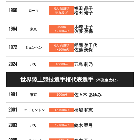
福田 晶子
走り幅跳び
1960
ローマ
松田 靖子
砲丸投げ
木崎 正子
800m
1964
東京
佐藤 美保
4×100mR
稲岡 美千代
走り高跳び
1972
ミュンヘン
佐藤 美保
4×100mR
2024
五島 莉乃
パリ
10000m
世界陸上競技選手権代表選手
（卒業生含む）
1991
佐々木 あゆみ
東京
100mH
2001
柿沼 和恵
エドモントン
4×100mR
2003
鈴木 亜弓
パリ
4×100mR