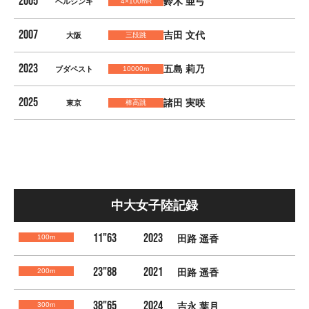
2005
鈴木 亜弓
ヘルシンキ
4×100mR
2007
吉田 文代
大阪
三段跳
2023
五島 莉乃
ブダペスト
10000m
2025
諸田 実咲
東京
棒高跳
中大女子陸記録
11"63
2023
100m
田路 遥香
23"88
2021
200m
田路 遥香
38"65
2024
300m
吉永 葉月