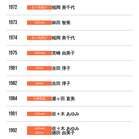
1972
稲岡 美千代
走り高跳び
1973
林田 智美
100mH
1974
稲岡 美千代
走り高跳び
1975
宮崎 由美子
100mH
1981
吉田 淳子
400m
1982
吉田 淳子
400m
1984
屋ヶ田 直美
七種競技
1991
佐々木 あゆみ
100mH
佐々木 あゆみ
100mH
1992
徳田 由美子
800m