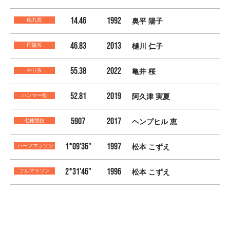
14.46
1992
砲丸投
奥平 陽子
46.83
2013
円盤投
樋川 仁子
55.38
2022
やり投
亀井 桜
52.81
2019
ハンマー投
阿久津 実夏
5907
2017
七種競技
ヘンプヒル 恵
1°09'36"
1997
ハーフマラソン
松本 こずえ
2°31'46"
1996
フルマラソン
松本 こずえ