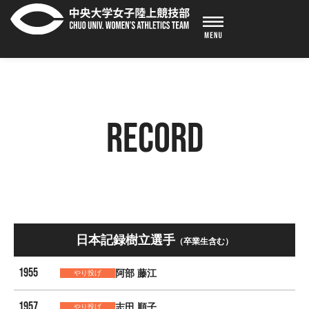
RECORD
日本記録樹立選手
（卒業生含む）
1955
阿部 藤江
やり投げ
1957
志田 順子
やり投げ