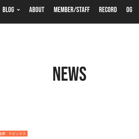
BLOG
ABOUT
MEMBER/STAFF
RECORD
OG
NEWS
結果
トピックス