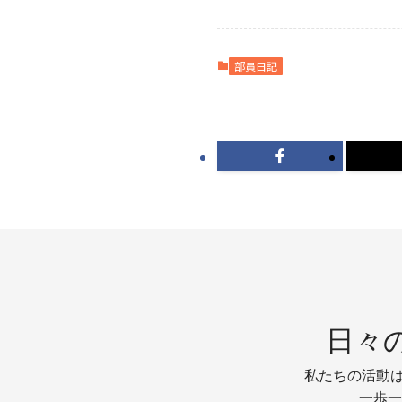
部員日記
日々
私たちの活動は
一歩一