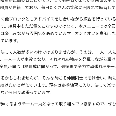
て積極的に関わることができ、とても明るく楽しい雰囲気の中で
る部員が在籍しており、毎日たくさんの笑顔に囲まれて練習して
なく他ブロックともアドバイスをし合いながら練習を行ってい
ます。練習中もただ量をこなすのではなく、本メニューでは全員
では楽しみながら雰囲気を高めています。オンとオフを意識し
じています。
と決して人数が多いわけではありませんが、その分、一人一人
て、一人一人が主役となり、それぞれの強みを発揮しながら輝け
、全員が同じ目標達成に向かって、最後まで全力で頑張れるチー
あるかもしれませんが、そんな時こそ仲間同士で助け合い、時
り続けたいと考えています。現在は冬季練習に入り、決して楽で
しながら日々頑張っています。
人が輝けるようチーム一丸となって取り組んでいきますので、ぜ