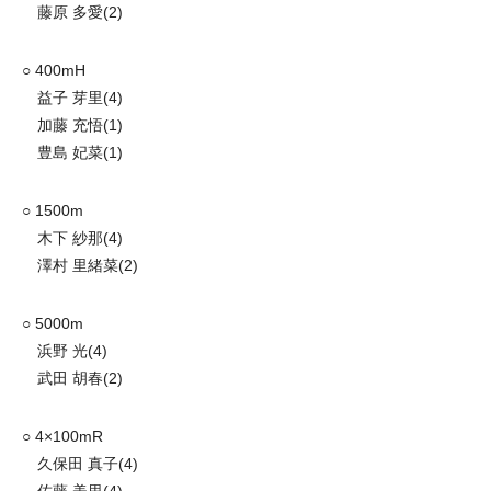
藤原 多愛(2)
○ 400mH
益子 芽里(4)
加藤 充悟(1)
豊島 妃菜(1)
○ 1500m
木下 紗那(4)
澤村 里緒菜(2)
○ 5000m
浜野 光(4)
武田 胡春(2)
○ 4×100mR
久保田 真子(4)
佐藤 美里(4)