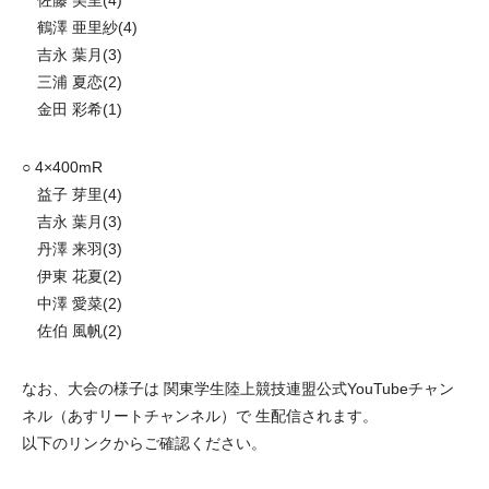
鶴澤 亜里紗(4)
吉永 葉月(3)
三浦 夏恋(2)
金田 彩希(1)
○ 4×400mR
益子 芽里(4)
吉永 葉月(3)
丹澤 来羽(3)
伊東 花夏(2)
中澤 愛菜(2)
佐伯 風帆(2)
なお、大会の様子は 関東学生陸上競技連盟公式YouTubeチャン
ネル（あすリートチャンネル）で 生配信されます。
以下のリンクからご確認ください。